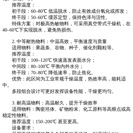
推荐温度‌：
初干段‌：60–80℃ 低温脱水，防止有效成分氧化或挥发；
终干段‌：50–60℃ 缓苏定型，保持色泽与活性。
特殊方案‌：对极高热敏物料，可采用‌真空带式干燥机‌，在‌
40–60℃‌下实现脱水，避免热损伤。
2. ‌中等耐热物料：中温高效，平衡速度与质量‌
适用物料‌：果蔬条、谷物、种子、催化剂颗粒等。
推荐温度‌：
初干段‌：100–120℃ 快速蒸发表面水分；
中间段‌：80–100℃ 平衡内外水分；
终干段‌：70–80℃ 降低速率，防止焦化。
优势‌：此区间为工业常规干燥温度，热效率高，能耗适
中。
多段组合设计可更好发挥设备性能，干燥更均匀。
3. ‌耐高温物料：高温耐久，提升干燥效率‌
适用物料‌：陶瓷坯体、矿物粉末、化工原料等高熔点或高
稳定性物料。
推荐温度‌：‌150–200℃‌ 甚至更高。
设备要求‌：