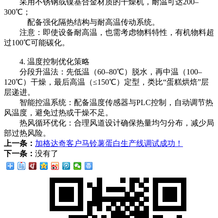
采用‌不锈钢或镍基合金材质‌的干燥机，耐温可达200–
300℃；
配备强化隔热结构与耐高温传动系统。
注意：即使设备耐高温，也需考虑物料特性，有机物料超
过100℃可能碳化。
4. ‌温度控制优化策略‌
分段升温法‌：先低温（60–80℃）脱水，再中温（100–
120℃）干燥，最后高温（≤150℃）定型，类比“蛋糕烘焙”层
层递进。
智能控温系统‌：配备温度传感器与PLC控制，自动调节热
风温度，避免过热或干燥不足。
热风循环优化‌：合理风道设计确保热量均匀分布，减少局
部过热风险。
上一条：
加格达奇客户马铃薯蛋白生产线调试成功！
下一条：
没有了