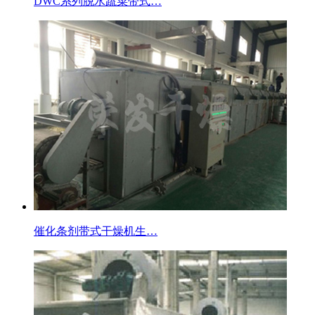
DWC系列脱水蔬菜带式…
催化条剂带式干燥机生…