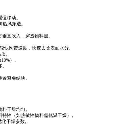
缓慢移动。
影响热风穿透。
方垂直吹入，穿透物料层。
和较快网带速度，快速去除表面水分。
品质。
10%）。
能。
装置避免结块。
物料干燥均匀。
料特性（如热敏性物料需低温干燥）。
优化干燥参数。