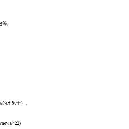
包等。
高的水果干）。
ynews/422
)