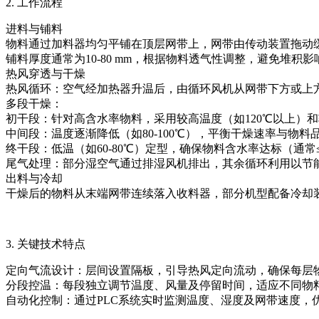
2. 工作流程
进料与铺料
物料通过加料器均匀平铺在顶层网带上，网带由传动装置拖动
铺料厚度通常为10-80 mm，根据物料透气性调整，避免堆积
热风穿透与干燥
热风循环：空气经加热器升温后，由循环风机从网带下方或上
多段干燥：
初干段：针对高含水率物料，采用较高温度（如120℃以上）
中间段：温度逐渐降低（如80-100℃），平衡干燥速率与物料
终干段：低温（如60-80℃）定型，确保物料含水率达标（通常≤
尾气处理：部分湿空气通过排湿风机排出，其余循环利用以节
出料与冷却
干燥后的物料从末端网带连续落入收料器，部分机型配备冷却
3. 关键技术特点
定向气流设计：层间设置隔板，引导热风定向流动，确保每层
分段控温：每段独立调节温度、风量及停留时间，适应不同物
自动化控制：通过PLC系统实时监测温度、湿度及网带速度，